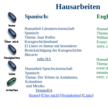
Hausarbeiten
Spanisch:
Engl
Hausarbeit Literaturwissenschaft
Hausarb
Spanisch:
Thema:
Thema: Juan Rulfos
Willia
Kurzgeschichtenband
Essays
El Llano en llamas
mit besonderer
sorry, 
Berücksichtigung der Kurzgeschichte
Macario
rulfo HA
Hausarb
Thema: 
event s
Hausarbeit Sprachwissenschaft
meanin
Spanisch:
sorry, 
Thema: Der
Yeísmo
in Andalusien,
Kolumbien
und Mexiko
YeismoHA
[
home
] [
Über mich
] [
Neuigkeiten
] [
Links
]